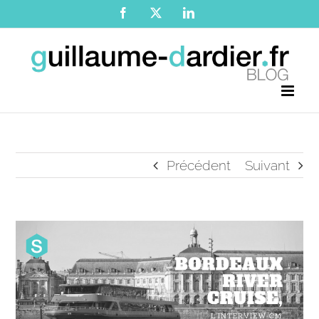
Passer
Facebook
X
LinkedIn
au
contenu
Précédent
Suivant