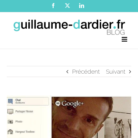
Passer
Facebook
X
LinkedIn
au
contenu
Précédent
Suivant