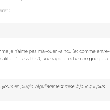
ret :
omme je n’aime pas m’avouer vaincu (et comme entre-
alité – “press this”), une rapide recherche google a
toujours en
plugin
, régulièrement mise à jour qui plus