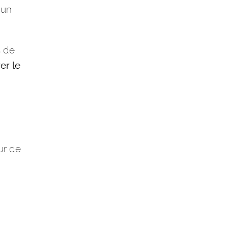
 un
s de
er le
ur de