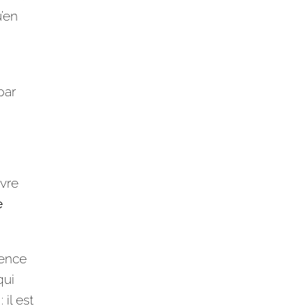
u’en
par
uvre
e
rence
qui
il est