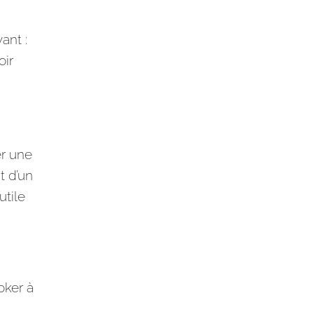
ant :
oir
er une
t d’un
utile
oker à