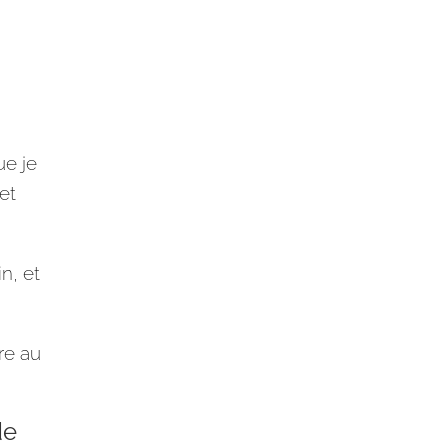
ue je
et
n, et
re au
de