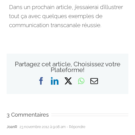
Dans un prochain article, j’essaierai d’illustrer
tout ça avec quelques exemples de
communication
transcanale réussie.
Partagez cet article, Choisissez votre
Plateforme!
Facebook
LinkedIn
X
WhatsApp
Email
3 Commentaires
JoanR
23 novembre 2012 à 9:08 am
- Répondre