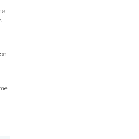
ne
s
ion
 me