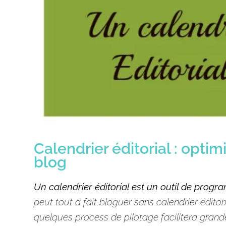
Calendrier éditorial : optimi
blog
Un calendrier
éditorial
est un
outil
de program
peut tout a fait bloguer sans calendrier
éditor
quelques process de pilotage facilitera grand