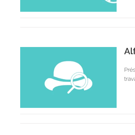
Al
Pré
trav