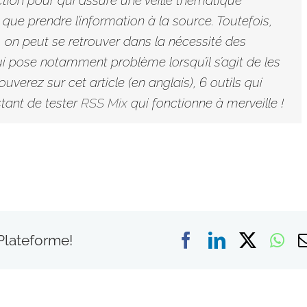
que prendre l’information à la source. Toutefois,
s, on peut se retrouver dans la nécessité des
ui pose notamment problème lorsqu’il s’agit de les
trouverez sur cet
article
(en anglais), 6 outils qui
nstant de tester
RSS Mix
qui fonctionne à merveille !
Facebook
LinkedIn
X
Wh
 Plateforme!