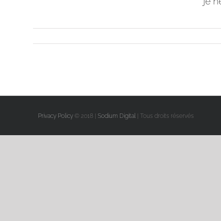
je n
Privacy Policy
© 2018 |
Sodium Digital
| Tous droits réservés